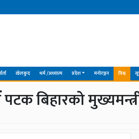
ार्ता
खेलकुद
धर्म /अध्यात्म
प्रदेश
मनोरञ्जन
विश्व
सू
ं पटक बिहारको मुख्यमन्त्