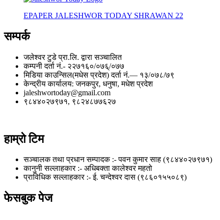
EPAPER JALESHWOR TODAY SHRAWAN 22
सम्पर्क
जलेश्वर टुडे प्रा.लि. द्वारा सञ्चालित
कम्पनी दर्ता नं.- २२७१६०/०७६्/०७७
मिडिया काउन्सिल(मधेस प्रदेश) दर्ता नं.— १३/०७८/७९
केन्द्रीय कार्यालय: जनकपुर, धनुषा, मधेश प्रदेश
jaleshwortoday@gmail.com
९८४४०२७९७१, ९८२४८७७६२७
हाम्रो टिम
सञ्चालक तथा प्रधान सम्पादक :- पवन कुमार साह (९८४४०२७९७१)
कानुनी सल्लाहकार :- अधिबक्ता कालेश्वर महतो
प्राविधिक सल्लाहकार :- ई. चन्देश्वर दास (९८६०१५५०८९)
फेसबुक पेज