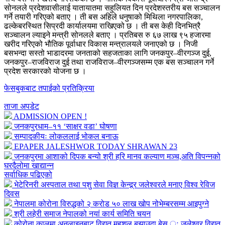
सोनलले प्रदेशवासीलाई यातायातमा सहुलियत दिन प्रदेशस्तरीय बस सञ्चालन
गर्ने तयारी गरिएको बताए । ती बस अहिले धनुषाको मिथिला नगरपालिका,
ढल्केबरस्थित सिप्रदी कार्यालयमा राखिएको छ । ती बस केही दिनभित्रै
सञ्चालन ल्याइने मन्त्री सोनलले बताए । प्रतिबस रु ६७ लाख ९५ हजारमा
खरीद गरिएको भौतिक पूर्वाधार विकास मन्त्रालयले जनाएको छ । निजी
बसभन्दा सस्तो भाडादरमा जनताको सहजताका लागि जनकपुर–वीरगञ्ज दुई,
जनकपुर–राजविराज दुई तथा राजविराज–वीरगञ्जसम्म एक बस सञ्चालन गर्ने
प्रदेश सरकारको योजना छ ।
फेसबुकबाट तपाईको प्रतिक्रिया
ताजा अपडेट
ADMISSION OPEN !
जनकपुरधाम–११ ‘साक्षर वडा’ घोषणा
सम्पादकीयः लोकललाई भोकल बनाऊ
EPAPER JALESHWOR TODAY SHRAWAN 23
जनकपुरमा आशाको दिपक बन्यो श्री हरि मानव कल्याण मञ्च,अति विपन्नको
घरदैलोमा खाद्यान्न
सर्वाधिक पढिएको
भेटेरिनरी अस्पताल तथा पशु सेवा विज्ञ केन्द्र्र जलेश्वरले मनाए विश्व रेविज
दिवस
नेपालमा कोरोना विरुद्धको २ करोड ५० लाख खोप नोभेम्बरसम्म आइपुग्ने
श्री लहेरी समाज नेपालको नयां कार्य समिति चयन
कोरोना कालमा अनलाइनबाट विद्युत महशुल बुझाउदा बेस ः जलेश्वर विद्युत