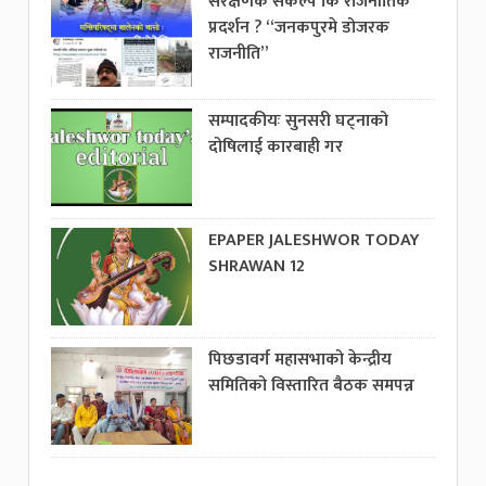
संरक्षणक संकल्प कि राजनीतिक
प्रदर्शन ? “जनकपुरमे डोजरक
राजनीति”
सम्पादकीयः सुनसरी घट्नाको
दोषिलाई कारबाही गर
EPAPER JALESHWOR TODAY
SHRAWAN 12
पिछडावर्ग महासभाको केन्द्रीय
समितिको विस्तारित बैठक समपन्न