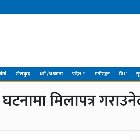
ार्ता
खेलकुद
धर्म /अध्यात्म
प्रदेश
मनोरञ्जन
विश्व
सू
टनामा मिलापत्र गराउनेल