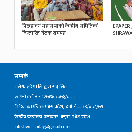
पिछडावर्ग महासभाको केन्द्रीय समितिको
EPAPER
विस्तारित बैठक समपन्न
SHRAWA
सम्पर्क
जलेश्वर टुडे प्रा.लि. द्वारा सञ्चालित
कम्पनी दर्ता नं.- २२७१६०/०७६्/०७७
मिडिया काउन्सिल(मधेस प्रदेश) दर्ता नं.— १३/०७८/७९
केन्द्रीय कार्यालय: जनकपुर, धनुषा, मधेश प्रदेश
jaleshwortoday@gmail.com