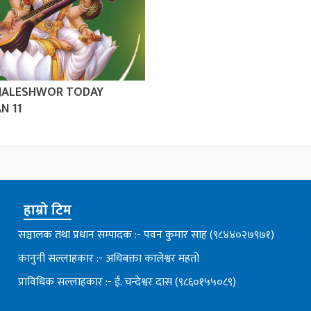
 JALESHWOR TODAY
N 11
हाम्रो टिम
सञ्चालक तथा प्रधान सम्पादक :- पवन कुमार साह (९८४४०२७९७१)
कानुनी सल्लाहकार :- अधिबक्ता कालेश्वर महतो
प्राविधिक सल्लाहकार :- ई. चन्देश्वर दास (९८६०१५५०८९)