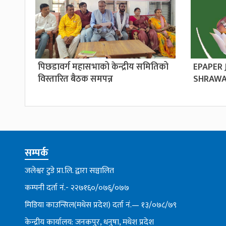
पिछडावर्ग महासभाको केन्द्रीय समितिको
EPAPER
विस्तारित बैठक समपन्न
SHRAWA
सम्पर्क
जलेश्वर टुडे प्रा.लि. द्वारा सञ्चालित
कम्पनी दर्ता नं.- २२७१६०/०७६्/०७७
मिडिया काउन्सिल(मधेस प्रदेश) दर्ता नं.— १३/०७८/७९
केन्द्रीय कार्यालय: जनकपुर, धनुषा, मधेश प्रदेश