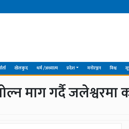
ार्ता
खेलकुद
धर्म /अध्यात्म
प्रदेश
मनोरञ्जन
विश्व
सू
 माग गर्दै जलेश्वरमा कांं