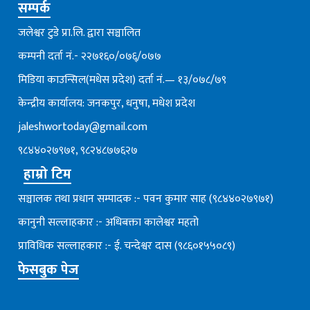
सम्पर्क
जलेश्वर टुडे प्रा.लि. द्वारा सञ्चालित
कम्पनी दर्ता नं.- २२७१६०/०७६्/०७७
मिडिया काउन्सिल(मधेस प्रदेश) दर्ता नं.— १३/०७८/७९
केन्द्रीय कार्यालय: जनकपुर, धनुषा, मधेश प्रदेश
jaleshwortoday@gmail.com
९८४४०२७९७१, ९८२४८७७६२७
हाम्रो टिम
सञ्चालक तथा प्रधान सम्पादक :- पवन कुमार साह (९८४४०२७९७१)
कानुनी सल्लाहकार :- अधिबक्ता कालेश्वर महतो
प्राविधिक सल्लाहकार :- ई. चन्देश्वर दास (९८६०१५५०८९)
फेसबुक पेज