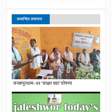
सम्बन्धित समाचार
जनकपुरधाम–११ ‘साक्षर वडा’ घोषणा