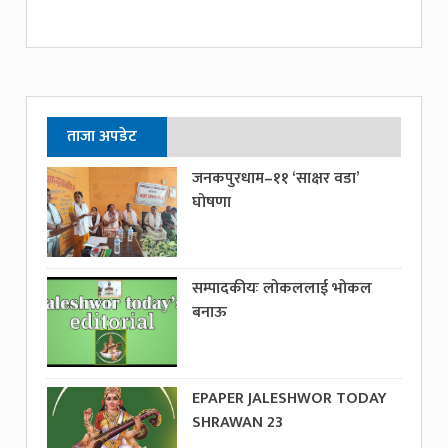
ताजा अपडेट
जनकपुरधाम–११ ‘साक्षर वडा’
घोषणा
सम्पादकीयः लोकललाई भोकल
बनाऊ
EPAPER JALESHWOR TODAY
SHRAWAN 23