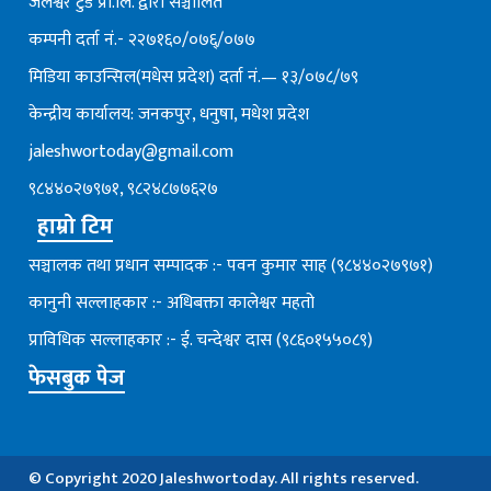
जलेश्वर टुडे प्रा.लि. द्वारा सञ्चालित
कम्पनी दर्ता नं.- २२७१६०/०७६्/०७७
मिडिया काउन्सिल(मधेस प्रदेश) दर्ता नं.— १३/०७८/७९
केन्द्रीय कार्यालय: जनकपुर, धनुषा, मधेश प्रदेश
jaleshwortoday@gmail.com
९८४४०२७९७१, ९८२४८७७६२७
हाम्रो टिम
सञ्चालक तथा प्रधान सम्पादक :- पवन कुमार साह (९८४४०२७९७१)
कानुनी सल्लाहकार :- अधिबक्ता कालेश्वर महतो
प्राविधिक सल्लाहकार :- ई. चन्देश्वर दास (९८६०१५५०८९)
फेसबुक पेज
© Copyright 2020 Jaleshwortoday. All rights reserved.