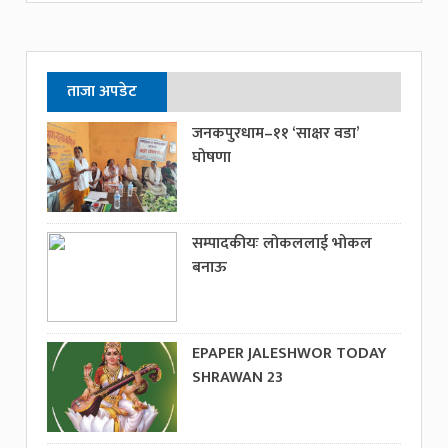
ताजा अपडेट
जनकपुरधाम–११ ‘साक्षर वडा’
घोषणा
सम्पादकीयः लोकललाई भोकल
बनाऊ
EPAPER JALESHWOR TODAY
SHRAWAN 23