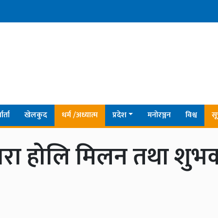
ार्ता
खेलकुद
धर्म /अध्यात्म
प्रदेश
मनोरञ्जन
विश्व
सू
द्वारा होलि मिलन तथा शु