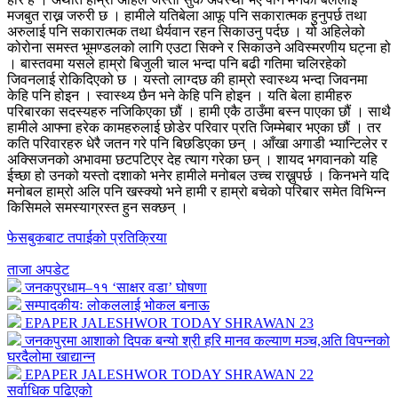
मजबुत राख्न जरुरी छ । हामीले यतिबेला आफू पनि सकारात्मक हुनुपर्छ तथा
अरुलाई पनि सकारात्मक तथा धैर्यवान रहन सिकाउनु पर्दछ । यो अहिलेको
कोरोना समस्त भूमण्डलको लागि एउटा सिक्ने र सिकाउने अविस्मरणीय घट्ना हो
। बास्तवमा यसले हाम्रो बिजुली चाल भन्दा पनि बढी गतिमा चलिरहेको
जिवनलाई रोकिदिएको छ । यस्तो लाग्दछ की हाम्रो स्वास्थ्य भन्दा जिवनमा
केहि पनि होइन । स्वास्थ्य छैन भने केहि पनि होइन । यति बेला हामीहरु
परिबारका सदस्यहरु नजिकिएका छौं । हामी एकै ठाउँमा बस्न पाएका छौं । साथै
हामीले आफ्ना हरेक कामहरुलाई छोडेर परिवार प्रति जिम्मेबार भएका छौं । तर
कति परिवारहरु धेरै जतन गरे पनि बिछडिएका छन् । आँखा अगाडी भ्यान्टिलेर र
अक्सिजनको अभावमा छटपटिएर देह त्याग गरेका छन् । शायद भगवानको यहि
ईच्छा हो उनको यस्तो दशाको भनेर हामीले मनोबल उच्च राख्नुपर्छ । किनभने यदि
मनोबल हाम्रो अलि पनि खस्क्यो भने हामी र हाम्रो बचेको परिबार समेत विभिन्न
किसिमले समस्याग्रस्त हुन सक्छन् ।
फेसबुकबाट तपाईको प्रतिक्रिया
ताजा अपडेट
जनकपुरधाम–११ ‘साक्षर वडा’ घोषणा
सम्पादकीयः लोकललाई भोकल बनाऊ
EPAPER JALESHWOR TODAY SHRAWAN 23
जनकपुरमा आशाको दिपक बन्यो श्री हरि मानव कल्याण मञ्च,अति विपन्नको
घरदैलोमा खाद्यान्न
EPAPER JALESHWOR TODAY SHRAWAN 22
सर्वाधिक पढिएको