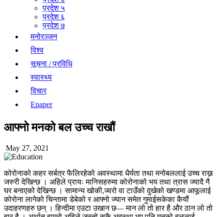
प्रदेश ५
प्रदेश ६
प्रदेश ७
मनोरञ्जन
विश्व
सूचना / प्रविधि
स्वास्थ्य
विचार
Epaper
आफ्नो मनको बल उच्च राखौं
May 27, 2021
कोरोनाको कहर सर्बत्र फैलिरहेको अवस्थामा धैर्यता तथा मनोबललाई उच्च राख्न
जरुरी देखिन्छ । अहिले प्रायः मानिसहरुमा कोरोनाको भय तथा त्रास ज्यादै नै
घर बनाएको देखिन्छ । सामान्य खोकी,ज्वरो वा टाउँको दुखेको खण्डमा आफूलाई
कोरोना लागेको चिन्तामा डेबेको र आफ्नो ज्यान समेत गुमाईसकेका कैयौं
उदाहरणहरु छन् । हिन्दीमा एउटा उखान छ— मान लो तो हार है और ठान लो तो
हार है । अर्थात हाम्रो अहिले जस्तो सुकै अवस्था भए पनि मनको बललाई