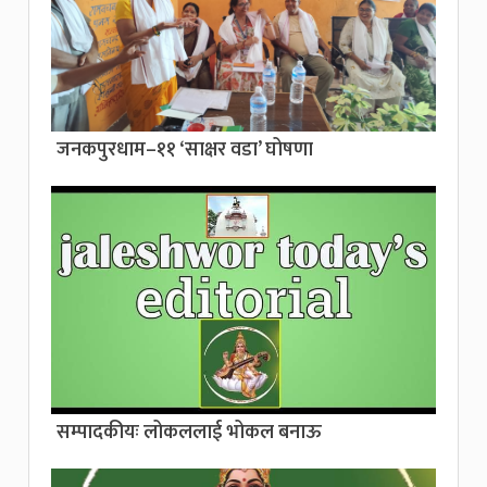
जनकपुरधाम–११ ‘साक्षर वडा’ घोषणा
सम्पादकीयः लोकललाई भोकल बनाऊ