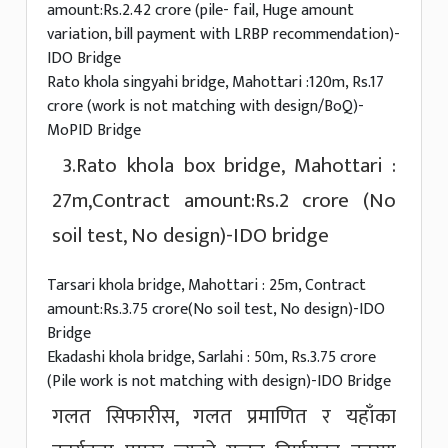
amount:Rs.2.42 crore (pile- fail, Huge amount
variation, bill payment with LRBP recommendation)-
IDO Bridge
Rato khola singyahi bridge, Mahottari :120m, Rs.17
crore (work is not matching with design/BoQ)-
MoPID Bridge
3.Rato khola box bridge, Mahottari :
27m,Contract amount:Rs.2 crore (No
soil test, No design)-IDO bridge
Tarsari khola bridge, Mahottari : 25m, Contract
amount:Rs.3.75 crore(No soil test, No design)-IDO
Bridge
Ekadashi khola bridge, Sarlahi : 50m, Rs.3.75 crore
(Pile work is not matching with design)-IDO Bridge
गलत सिफारीस, गलत प्रमाणित र यहाँका