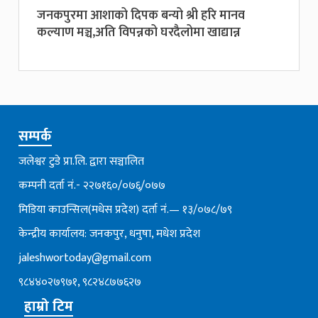
जनकपुरमा आशाको दिपक बन्यो श्री हरि मानव
कल्याण मञ्च,अति विपन्नको घरदैलोमा खाद्यान्न
सम्पर्क
जलेश्वर टुडे प्रा.लि. द्वारा सञ्चालित
कम्पनी दर्ता नं.- २२७१६०/०७६्/०७७
मिडिया काउन्सिल(मधेस प्रदेश) दर्ता नं.— १३/०७८/७९
केन्द्रीय कार्यालय: जनकपुर, धनुषा, मधेश प्रदेश
jaleshwortoday@gmail.com
९८४४०२७९७१, ९८२४८७७६२७
हाम्रो टिम