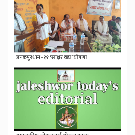
जनकपुरधाम–११ ‘साक्षर वडा’ घोषणा