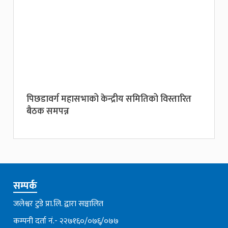
पिछडावर्ग महासभाको केन्द्रीय समितिको विस्तारित
बैठक समपन्न
सम्पर्क
जलेश्वर टुडे प्रा.लि. द्वारा सञ्चालित
कम्पनी दर्ता नं.- २२७१६०/०७६्/०७७