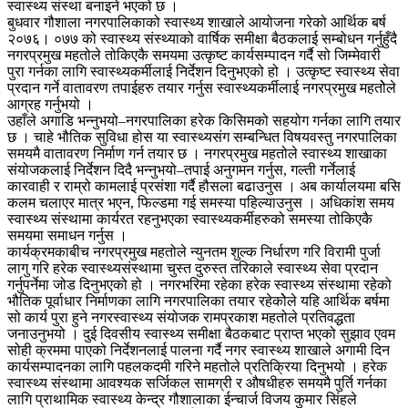
स्वास्थ्य संस्था बनाइने भएको छ ।
बुधवार गौशाला नगरपालिकाको स्वास्थ्य शाखाले आयोजना गरेको आर्थिक बर्ष
२०७६। ०७७ को स्वास्थ्य संस्थ्याको वार्षिक समीक्षा बैठकलाई सम्बोधन गर्नुहुँदै
नगरप्रमुख महतोले तोकिएकै समयमा उत्कृष्ट कार्यसम्पादन गर्दै सो जिम्मेवारी
पुरा गर्नका लागि स्वास्थ्यकर्मीलाई निर्देशन दिनुभएको हो । उत्कृष्ट स्वास्थ्य सेवा
प्रदान गर्ने वातावरण तपाईहरु तयार गर्नुस स्वास्थ्यकर्मीलाई नगरप्रमुख महतोेले
आग्रह गर्नुभयो ।
उहाँले अगाडि भन्नुभयो–नगरपालिका हरेक किसिमको सहयोग गर्नका लागि तयार
छ । चाहे भौतिक सुविधा होस या स्वास्थ्यसंग सम्बन्धित विषयवस्तु नगरपालिका
समयमै वातावरण निर्माण गर्न तयार छ । नगरप्रमुख महतोले स्वास्थ्य शाखाका
संयोजकलाई निर्देशन दिदै भन्नुभयो–तपाई अनुगमन गर्नुस, गल्ती गर्नेलाई
कारवाही र राम्रो कामलाई प्रसंशा गर्दै हौसला बढाउनुस । अब कार्यालयमा बसि
कलम चलाएर मात्र भएन, फिल्डमा गई समस्या पहिल्याउनुस । अधिकांश समय
स्वास्थ्य संस्थामा कार्यरत रहनुभएका स्वास्थ्यकर्मीहरुको समस्या तोकिएकै
समयमा समाधन गर्नुस ।
कार्यक्रमकाबीच नगरप्रमुख महतोले न्युनतम शुल्क निर्धारण गरि विरामी पुर्जा
लागु गरि हरेक स्वास्थ्यसंस्थामा चुस्त दुरुस्त तरिकाले स्वास्थ्य सेवा प्रदान
गर्नुपर्नेमा जोड दिनुभएको हो । नगरभरिमा रहेका हरेक स्वास्थ्य संस्थामा रहेको
भौतिक पूर्वाधार निर्माणका लागि नगरपालिका तयार रहेकोेले यहि आर्थिक बर्षमा
सो कार्य पुरा हुने नगरस्वास्थ्य संयोजक रामप्रकाश महतोले प्रतिवद्धता
जनाउनुभयो । दुई दिवसीय स्वास्थ्य समीक्षा बैठकबाट प्राप्त भएको सुझाव एवम
सोही क्रममा पाएको निर्देशनलाई पालना गर्दै नगर स्वास्थ्य शाखाले अगामी दिन
कार्यसम्पादनका लागि पहलकदमी गरिने महतोले प्रतिक्रिया दिनुभयो । हरेक
स्वास्थ्य संस्थामा आवश्यक सर्जिकल सामग्री र औषधीहरु समयमै पुर्ति गर्नका
लागि प्राथामिक स्वास्थ्य केन्द्र गौशालाका ईन्चार्ज विजय कुमार सिंहले