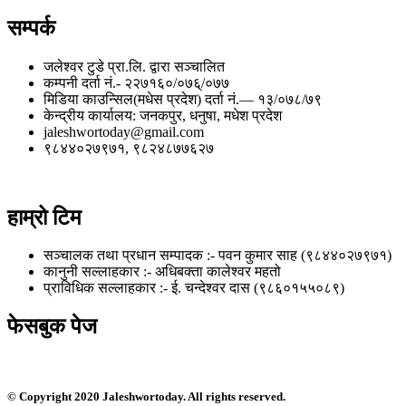
सम्पर्क
जलेश्वर टुडे प्रा.लि. द्वारा सञ्चालित
कम्पनी दर्ता नं.- २२७१६०/०७६्/०७७
मिडिया काउन्सिल(मधेस प्रदेश) दर्ता नं.— १३/०७८/७९
केन्द्रीय कार्यालय: जनकपुर, धनुषा, मधेश प्रदेश
jaleshwortoday@gmail.com
९८४४०२७९७१, ९८२४८७७६२७
हाम्रो टिम
सञ्चालक तथा प्रधान सम्पादक :- पवन कुमार साह (९८४४०२७९७१)
कानुनी सल्लाहकार :- अधिबक्ता कालेश्वर महतो
प्राविधिक सल्लाहकार :- ई. चन्देश्वर दास (९८६०१५५०८९)
फेसबुक पेज
© Copyright 2020 Jaleshwortoday. All rights reserved.