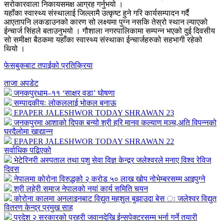
सरोकारवाला निकायसमक्ष आग्रह गर्नुभयो ।
यहाँका स्वास्थ्य संस्थालाई जिल्लामै उत्कृष्ट हुने गरि कार्यसम्पादन गर्दै
आएतापनि लकडाउनको कारण सो लक्ष्यमा पुग्न नसकि तेस्रो स्थान ल्याएको
ईन्चार्ज सिंहले बताउनुभयो । गौशाला नगरपालिकामा सम्पन्न भएको दुई दिवसीय
सो समीक्षा बैठकमा यहाँका स्वास्थ्य संस्थाका ईन्चार्जहरुको सहभागी रहेको
थियो ।
फेसबुकबाट तपाईको प्रतिक्रिया
ताजा अपडेट
जनकपुरधाम–११ ‘साक्षर वडा’ घोषणा
सम्पादकीयः लोकललाई भोकल बनाऊ
EPAPER JALESHWOR TODAY SHRAWAN 23
जनकपुरमा आशाको दिपक बन्यो श्री हरि मानव कल्याण मञ्च,अति विपन्नको
घरदैलोमा खाद्यान्न
EPAPER JALESHWOR TODAY SHRAWAN 22
सर्वाधिक पढिएको
भेटेरिनरी अस्पताल तथा पशु सेवा विज्ञ केन्द्र्र जलेश्वरले मनाए विश्व रेविज
दिवस
नेपालमा कोरोना विरुद्धको २ करोड ५० लाख खोप नोभेम्बरसम्म आइपुग्ने
श्री लहेरी समाज नेपालको नयां कार्य समिति चयन
कोरोना कालमा अनलाइनबाट विद्युत महशुल बुझाउदा बेस ः जलेश्वर विद्युत
वितरण केन्द्र प्रमुख साह
प्रदेश २ सरकारको प्रहरी जवानदेखि ईन्सपेक्टरसम्म भर्ना गर्ने तयारी