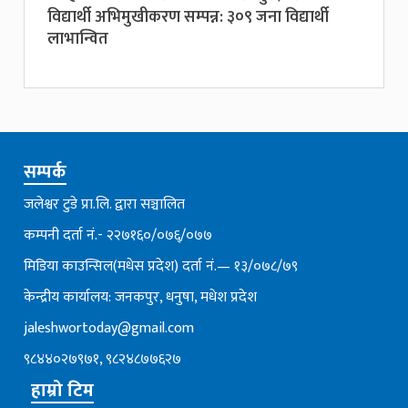
विद्यार्थी अभिमुखीकरण सम्पन्न: ३०९ जना विद्यार्थी
लाभान्वित
सम्पर्क
जलेश्वर टुडे प्रा.लि. द्वारा सञ्चालित
कम्पनी दर्ता नं.- २२७१६०/०७६्/०७७
मिडिया काउन्सिल(मधेस प्रदेश) दर्ता नं.— १३/०७८/७९
केन्द्रीय कार्यालय: जनकपुर, धनुषा, मधेश प्रदेश
jaleshwortoday@gmail.com
९८४४०२७९७१, ९८२४८७७६२७
हाम्रो टिम