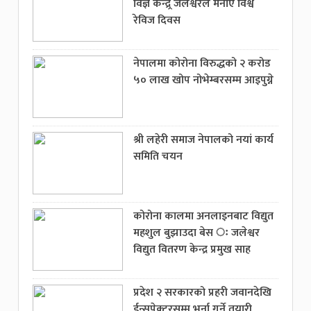
विज्ञ केन्द्र्र जलेश्वरले मनाए विश्व
रेविज दिवस
नेपालमा कोरोना विरुद्धको २ करोड
५० लाख खोप नोभेम्बरसम्म आइपुग्ने
श्री लहेरी समाज नेपालको नयां कार्य
समिति चयन
कोरोना कालमा अनलाइनबाट विद्युत
महशुल बुझाउदा बेस ः जलेश्वर
विद्युत वितरण केन्द्र प्रमुख साह
प्रदेश २ सरकारको प्रहरी जवानदेखि
ईन्सपेक्टरसम्म भर्ना गर्ने तयारी