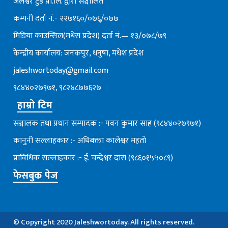
जलेश्वर टुडे प्रा.लि. द्वारा सञ्चालित
कम्पनी दर्ता नं.- २२७१६०/०७६्/०७७
मिडिया काउन्सिल(मधेस प्रदेश) दर्ता नं.— १३/०७८/७९
केन्द्रीय कार्यालय: जनकपुर, धनुषा, मधेश प्रदेश
jaleshwortoday@gmail.com
९८४४०२७९७१, ९८२४८७७६२७
हाम्रो टिम
सञ्चालक तथा प्रधान सम्पादक :- पवन कुमार साह (९८४४०२७९७१)
कानुनी सल्लाहकार :- अधिबक्ता कालेश्वर महतो
प्राविधिक सल्लाहकार :- ई. चन्देश्वर दास (९८६०१५५०८९)
फेसबुक पेज
© Copyright 2020 Jaleshwortoday. All rights reserved.