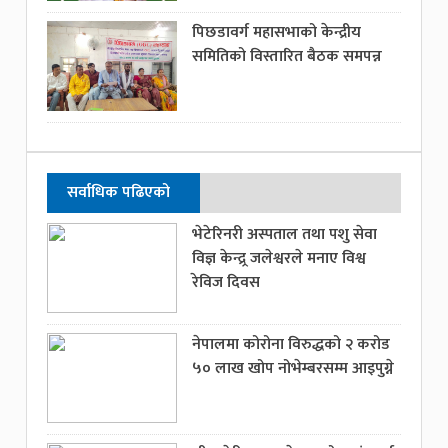
पिछडावर्ग महासभाको केन्द्रीय
समितिको विस्तारित बैठक समपन्न
सर्वाधिक पढिएको
भेटेरिनरी अस्पताल तथा पशु सेवा
विज्ञ केन्द्र्र जलेश्वरले मनाए विश्व
रेविज दिवस
नेपालमा कोरोना विरुद्धको २ करोड
५० लाख खोप नोभेम्बरसम्म आइपुग्ने