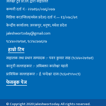
जलेश्वर टुडे प्रा.लि. द्वारा सञ्चालित
कम्पनी दर्ता नं.- २२७१६०/०७६्/०७७
मिडिया काउन्सिल(मधेस प्रदेश) दर्ता नं.— १३/०७८/७९
केन्द्रीय कार्यालय: जनकपुर, धनुषा, मधेश प्रदेश
jaleshwortoday@gmail.com
९८४४०२७९७१, ९८२४८७७६२७
हाम्रो टिम
सञ्चालक तथा प्रधान सम्पादक :- पवन कुमार साह (९८४४०२७९७१)
कानुनी सल्लाहकार :- अधिबक्ता कालेश्वर महतो
प्राविधिक सल्लाहकार :- ई. चन्देश्वर दास (९८६०१५५०८९)
फेसबुक पेज
© Copyright 2020 Jaleshwortoday. All rights reserved.