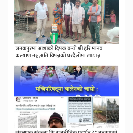
जनकपुरमा आशाको दिपक बन्यो श्री हरि मानव
कल्याण मञ्च,अति विपन्नको घरदैलोमा खाद्यान्न
संरक्षणक संकल्प कि राजनीतिक प्रदर्शन ? “जनकपुरमे