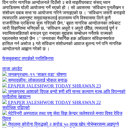
दिन पारेर नागरिक आन्दोलनले दिउँसो २ बजे माइतीघरबाट संसद् भवन
अगाडिसम्म र्याली आयोजना गर्ने भएको हो । सो अवसरमा ‘संविधान पुनर्लेखन र
संशोधन दबाब सभा’मा आयोजना गरिने जनाइएको छ । ‘संविधान जसरी बनाइयो
त्यसप्रति असन्तुष्ट समुदायहरूलाई हालसम्म पनि विश्वासमा लिने कुनै
राजनीतिक प्रक्रिया सुरू गरिएको छैन,’ बृहत नागरिक आन्दोलनका तर्फबाट
जारी विज्ञप्तिमा भनिएको छ, ‘संविधान अधुरो र अपुरो छँदैछ, त्यसलाई पूर्ण र
स्वामित्वसहितको बनाउन पूरा नभएका मुद्दाहरू सम्बोधन गर्नेतर्फ राज्यको
पहलसमेत भएको छैन ।’ जनताका नैसर्गिक हक अधिकार संविधानमार्फत
हासिल गर्न असोज ३ गते संविधान संशोधनको आवाज बुलन्द गर्न पनि नागरिक
आन्दोलनले आह्वान गरेको छ ।
फेसबुकबाट तपाईको प्रतिक्रिया
ताजा अपडेट
जनकपुरधाम–११ ‘साक्षर वडा’ घोषणा
सम्पादकीयः लोकललाई भोकल बनाऊ
EPAPER JALESHWOR TODAY SHRAWAN 23
जनकपुरमा आशाको दिपक बन्यो श्री हरि मानव कल्याण मञ्च,अति विपन्नको
घरदैलोमा खाद्यान्न
EPAPER JALESHWOR TODAY SHRAWAN 22
सर्वाधिक पढिएको
भेटेरिनरी अस्पताल तथा पशु सेवा विज्ञ केन्द्र्र जलेश्वरले मनाए विश्व रेविज
दिवस
नेपालमा कोरोना विरुद्धको २ करोड ५० लाख खोप नोभेम्बरसम्म आइपुग्ने