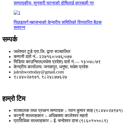
सम्पादकीयः सुनसरी घट्नाको दोषिलाई कारबाही गर
पिछडावर्ग महासभाको केन्द्रीय समितिको विस्तारित बैठक
समपन्न
सम्पर्क
जलेश्वर टुडे प्रा.लि. द्वारा सञ्चालित
कम्पनी दर्ता नं.- २२७१६०/०७६्/०७७
मिडिया काउन्सिल(मधेस प्रदेश) दर्ता नं.— १३/०७८/७९
केन्द्रीय कार्यालय: जनकपुर, धनुषा, मधेश प्रदेश
jaleshwortoday@gmail.com
९८४४०२७९७१, ९८२४८७७६२७
हाम्रो टिम
सञ्चालक तथा प्रधान सम्पादक :- पवन कुमार साह (९८४४०२७९७१)
कानुनी सल्लाहकार :- अधिबक्ता कालेश्वर महतो
प्राविधिक सल्लाहकार :- ई. चन्देश्वर दास (९८६०१५५०८९)