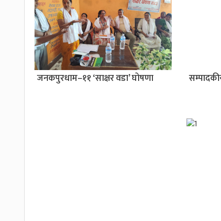
जनकपुरधाम–११ ‘साक्षर वडा’ घोषणा
सम्पादक