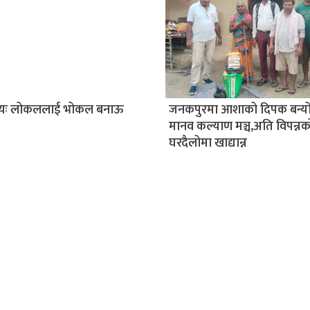
ीयः लोकललाई भोकल बनाऊ
जनकपुरमा आशाको दिपक बन्यो श
मानव कल्याण मञ्च,अति विपन्नक
घरदैलोमा खाद्यान्न