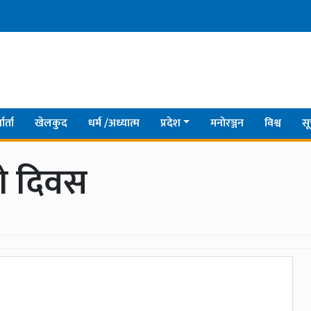
ार्ता
खेलकुद
धर्म /अध्यात्म
प्रदेश
मनोरञ्जन
विश्व
सू
ो दिवस