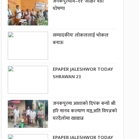
जनकपुरधाम–११ ‘साक्षर वडा’
घोषणा
सम्पादकीयः लोकललाई भोकल
बनाऊ
EPAPER JALESHWOR TODAY
SHRAWAN 23
जनकपुरमा आशाको दिपक बन्यो श्री
हरि मानव कल्याण मञ्च,अति विपन्नको
घरदैलोमा खाद्यान्न
EPAPER JALESHWOR TODAY