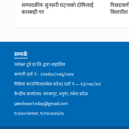
सम्पादकीयः सुनसरी घट्नाको दोषिलाई
पिछडावर्
कारबाही गर
विस्तारित
सम्पर्क
जलेश्वर टुडे प्रा.लि. द्वारा सञ्चालित
कम्पनी दर्ता नं.- २२७१६०/०७६्/०७७
मिडिया काउन्सिल(मधेस प्रदेश) दर्ता नं.— १३/०७८/७९
केन्द्रीय कार्यालय: जनकपुर, धनुषा, मधेश प्रदेश
jaleshwortoday@gmail.com
९८४४०२७९७१, ९८२४८७७६२७