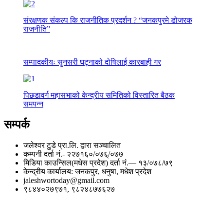
संरक्षणक संकल्प कि राजनीतिक प्रदर्शन ? “जनकपुरमे डोजरक
राजनीति”
सम्पादकीयः सुनसरी घट्नाको दोषिलाई कारबाही गर
पिछडावर्ग महासभाको केन्द्रीय समितिको विस्तारित बैठक
समपन्न
सम्पर्क
जलेश्वर टुडे प्रा.लि. द्वारा सञ्चालित
कम्पनी दर्ता नं.- २२७१६०/०७६्/०७७
मिडिया काउन्सिल(मधेस प्रदेश) दर्ता नं.— १३/०७८/७९
केन्द्रीय कार्यालय: जनकपुर, धनुषा, मधेश प्रदेश
jaleshwortoday@gmail.com
९८४४०२७९७१, ९८२४८७७६२७