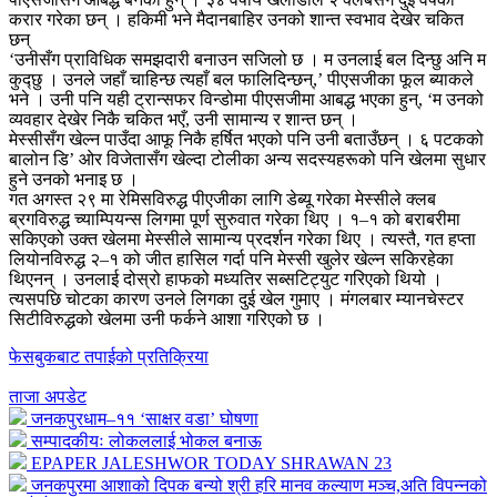
करार गरेका छन् । हकिमी भने मैदानबाहिर उनको शान्त स्वभाव देखेर चकित
छन्
‘उनीसँग प्राविधिक समझदारी बनाउन सजिलो छ । म उनलाई बल दिन्छु अनि म
कुद्छु । उनले जहाँ चाहिन्छ त्यहाँ बल फालिदिन्छन्,’ पीएसजीका फूल ब्याकले
भने । उनी पनि यही ट्रान्सफर विन्डोमा पीएसजीमा आबद्ध भएका हुन्, ‘म उनको
व्यवहार देखेर निकै चकित भएँ, उनी सामान्य र शान्त छन् ।
मेस्सीसँग खेल्न पाउँदा आफू निकै हर्षित भएको पनि उनी बताउँछन् । ६ पटकको
बालोन डि’ ओर विजेतासँग खेल्दा टोलीका अन्य सदस्यहरूको पनि खेलमा सुधार
हुने उनको भनाइ छ ।
गत अगस्त २९ मा रेमिसविरुद्ध पीएजीका लागि डेब्यू गरेका मेस्सीले क्लब
ब्रगविरुद्ध च्याम्पियन्स लिगमा पूर्ण सुरुवात गरेका थिए । १–१ को बराबरीमा
सकिएको उक्त खेलमा मेस्सीले सामान्य प्रदर्शन गरेका थिए । त्यस्तै, गत हप्ता
लियोनविरुद्ध २–१ को जीत हासिल गर्दा पनि मेस्सी खुलेर खेल्न सकिरहेका
थिएनन् । उनलाई दोस्रो हाफको मध्यतिर सब्सटिट्युट गरिएको थियो ।
त्यसपछि चोटका कारण उनले लिगका दुई खेल गुमाए । मंगलबार म्यानचेस्टर
सिटीविरुद्धको खेलमा उनी फर्कने आशा गरिएको छ ।
फेसबुकबाट तपाईको प्रतिक्रिया
ताजा अपडेट
जनकपुरधाम–११ ‘साक्षर वडा’ घोषणा
सम्पादकीयः लोकललाई भोकल बनाऊ
EPAPER JALESHWOR TODAY SHRAWAN 23
जनकपुरमा आशाको दिपक बन्यो श्री हरि मानव कल्याण मञ्च,अति विपन्नको