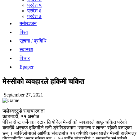
प्रदेश ५
प्रदेश ६
प्रदेश ७
मनोरञ्जन
विश्व
सूचना / प्रविधि
स्वास्थ्य
विचार
Epaper
मेस्सीको व्यवहारले हकिमी चकित
September 27, 2021
जलेश्वरटुडे समाचारदाता
काठमाडौं, ११ असोज
पेरिस सेन्ट जर्मेनका स्टार लियोनेल मेस्सीको व्यवहारले आफू चकित परेको
बताउँदै अरचफ हकिमीले उनी ड्रेसिङरुममा ‘सामान्य र शान्त’ रहेको बताएका
छन् । बार्सिलोनाको आर्थिक संकटबीच २१ वर्षपछि क्लब छाडेर मेस्सी हालैमात्र
पीएसजीसँग आबद्ध बनेका हुन् । ३४ वर्षीय खेलाडीले २ क्लबसँग दुई वर्षको