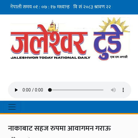
नाकाबाट सहज रुपमा आवागमन गराऊ