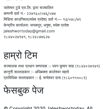
जलेश्वर टुडे प्रा.लि. द्वारा सञ्चालित
कम्पनी दर्ता नं.- २२७१६०/०७६्/०७७
मिडिया काउन्सिल(मधेस प्रदेश) दर्ता नं.— १३/०७८/७९
केन्द्रीय कार्यालय: जनकपुर, धनुषा, मधेश प्रदेश
jaleshwortoday@gmail.com
९८४४०२७९७१, ९८२४८७७६२७
हाम्रो टिम
सञ्चालक तथा प्रधान सम्पादक :- पवन कुमार साह (९८४४०२७९७१)
कानुनी सल्लाहकार :- अधिबक्ता कालेश्वर महतो
प्राविधिक सल्लाहकार :- ई. चन्देश्वर दास (९८६०१५५०८९)
फेसबुक पेज
© Copyright 2020 Jaleshwortoday. All