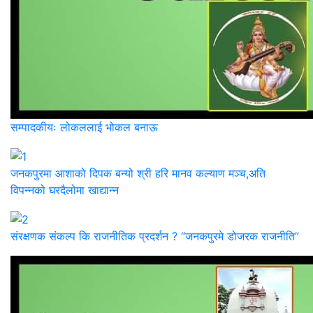
सम्पादकीयः लोकललाई भोकल बनाऊ
जनकपुरमा आशाको दिपक बन्यो श्री हरि मानव कल्याण मञ्च,अति
विपन्नको घरदैलोमा खाद्यान्न
संरक्षणक संकल्प कि राजनीतिक प्रदर्शन ? “जनकपुरमे डोजरक राजनीति”