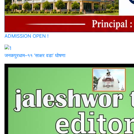
ADMISSION OPEN !
जनकपुरधाम–११ ‘साक्षर वडा’ घोषणा