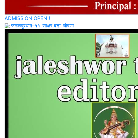
ADMISSION OPEN !
जनकपुरधाम–११ ‘साक्षर वडा’ घोषणा