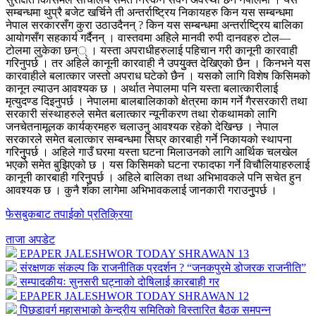
सम्बन्धमा थुप्रै बजेट खर्चिने ती अन्तर्राष्ट्रिय निकायहरु किन यस सम्बन्धमा
नेपाल सरकारसँग कुरा उठाउदैनन् ? किन यस सम्बन्धमा अन्तर्राष्ट्रिय बालिका
आयोगसँग सहकार्य गर्दैनन् । वास्तवमा अहिले मानवी रुपी दानवहरु टोल—
टोलमा लुकेका छन्् । यस्ता अपराधीहरुलाई पहिचान गरी कानूनी कारवाही
गरिनुपर्छ । तर अहिले कानूनी कारवाही नै उपयुुक्त देखिएको छैन । किनभने यस
कारवाहीले बलात्कार जस्तो अपराध घटेको छैन । यसकोे लागि विशेष किसिमको
कानून ल्याउन आवश्यक छ । अर्थात नेपालमा पनि यस्ता बलात्कारीलाई
मृत्युदण्ड दिइनुपर्छ । नेपालमा बालबालिकाको क्षेत्रमा काम गर्ने गैरसरकारी तथा
सरकारी संस्थाहरुले समेत बलात्कार न्यूनीकरण तथा रोकथामको लागि
जनचेतनामूलक कार्यक्रमहरु चलाउनु आवश्यक रहेको देखिन्छ । नेपाल
सरकारले समेत बलात्कार सम्बन्धमा सिघ्र कारबाही गर्ने निकायको स्थापना
गरिनुुपर्छ । अहिले गाउँ घरमा यस्ता घटना मिलाउनको लागि आर्थिक चलखेल
भएको समेत बुझिएको छ । यस किसिमको घटना रफादफा गर्ने विचौलियाहरुलाई
कानूनी कारबाही गरिनुुपर्छ । अहिले बालिका तथा अभिभावकले पनि सचेत हुन
आवश्यक छ । कुनै शंंका लागेमा अभिभावकलाई जानकारी गराउनुुपर्छ ।
फेसबुकबाट तपाईको प्रतिक्रिया
ताजा अपडेट
EPAPER JALESHWOR TODAY SHRAWAN 13
संरक्षणक संकल्प कि राजनीतिक प्रदर्शन ? “जनकपुरमे डोजरक राजनीति”
सम्पादकीयः सुनसरी घट्नाको दोषिलाई कारबाही गर
EPAPER JALESHWOR TODAY SHRAWAN 12
पिछडावर्ग महासभाको केन्द्रीय समितिको विस्तारित बैठक समपन्न