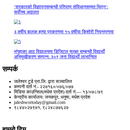
‘सरकारको विज्ञापनसम्बन्धी परिपत्र संविधानसम्मत थिएन’:
सर्वाेच्च अदालत
३ वर्षीय बालक हत्या प्रकरणमा १५ वर्षीया किशोरी नियन्त्रणमा
भंगहाका आठ विद्यालयमा डिजिटल सुरक्षा सम्बन्धी विद्यार्थी
अभिमुखीकरण सम्पन्न: ३०९ जना विद्यार्थी लाभान्वित
सम्पर्क
जलेश्वर टुडे प्रा.लि. द्वारा सञ्चालित
कम्पनी दर्ता नं.- २२७१६०/०७६्/०७७
मिडिया काउन्सिल(मधेस प्रदेश) दर्ता नं.— १३/०७८/७९
केन्द्रीय कार्यालय: जनकपुर, धनुषा, मधेश प्रदेश
jaleshwortoday@gmail.com
९८४४०२७९७१, ९८२४८७७६२७
हाम्रो टिम