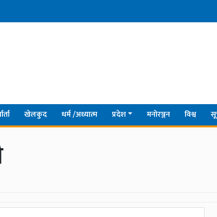
ार्ता
खेलकुद
धर्म /अध्यात्म
प्रदेश
मनोरञ्जन
विश्व
सू
ौ