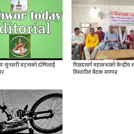
यः सुनसरी घट्नाको दोषिलाई
पिछडावर्ग महासभाको केन्द्रीय
गर
विस्तारित बैठक समपन्न