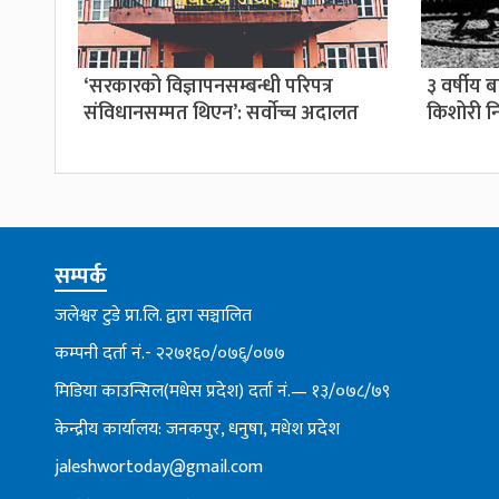
‘सरकारको विज्ञापनसम्बन्धी परिपत्र
३ वर्षीय 
संविधानसम्मत थिएन’: सर्वाेच्च अदालत
किशोरी नि
सम्पर्क
जलेश्वर टुडे प्रा.लि. द्वारा सञ्चालित
कम्पनी दर्ता नं.- २२७१६०/०७६्/०७७
मिडिया काउन्सिल(मधेस प्रदेश) दर्ता नं.— १३/०७८/७९
केन्द्रीय कार्यालय: जनकपुर, धनुषा, मधेश प्रदेश
jaleshwortoday@gmail.com