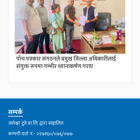
पाँच पत्रकार संगठनले प्रमुख जिल्ला अधिकारीलाई
संयुक्त रूपमा गम्भीर ध्यानाकर्षण गराए
सम्पर्क
जलेश्वर टुडे प्रा.लि. द्वारा सञ्चालित
कम्पनी दर्ता नं.- २२७१६०/०७६्/०७७