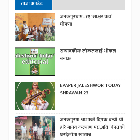
ताजा अपडेट
जनकपुरधाम–११ ‘साक्षर वडा’
घोषणा
सम्पादकीयः लोकललाई भोकल
बनाऊ
EPAPER JALESHWOR TODAY
SHRAWAN 23
जनकपुरमा आशाको दिपक बन्यो श्री
हरि मानव कल्याण मञ्च,अति विपन्नको
घरदैलोमा खाद्यान्न