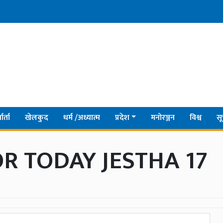
ार्ता
खेलकुद
धर्म /अध्यात्म
प्रदेश
मनोरञ्जन
विश्व
सू
R TODAY JESTHA 17