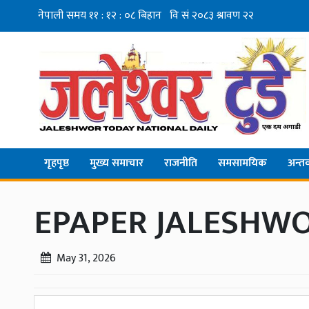
गृहपृष्ठ
मुख्य समाचार
राजनीति
समसामयिक
अन्तर्व
EPAPER JALESHWO
May 31, 2026