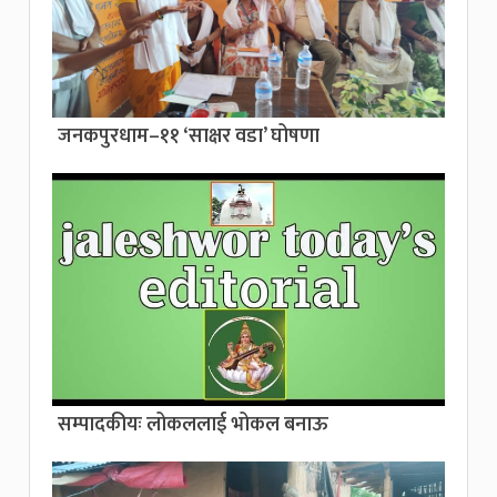
जनकपुरधाम–११ ‘साक्षर वडा’ घोषणा
सम्पादकीयः लोकललाई भोकल बनाऊ