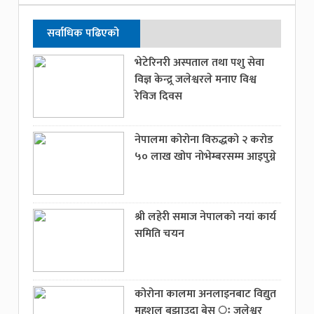
सर्वाधिक पढिएको
भेटेरिनरी अस्पताल तथा पशु सेवा
विज्ञ केन्द्र्र जलेश्वरले मनाए विश्व
रेविज दिवस
नेपालमा कोरोना विरुद्धको २ करोड
५० लाख खोप नोभेम्बरसम्म आइपुग्ने
श्री लहेरी समाज नेपालको नयां कार्य
समिति चयन
कोरोना कालमा अनलाइनबाट विद्युत
महशुल बुझाउदा बेस ः जलेश्वर