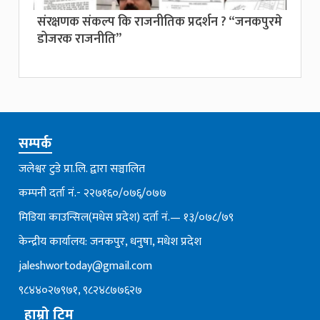
संरक्षणक संकल्प कि राजनीतिक प्रदर्शन ? “जनकपुरमे
डोजरक राजनीति”
सम्पर्क
जलेश्वर टुडे प्रा.लि. द्वारा सञ्चालित
कम्पनी दर्ता नं.- २२७१६०/०७६्/०७७
मिडिया काउन्सिल(मधेस प्रदेश) दर्ता नं.— १३/०७८/७९
केन्द्रीय कार्यालय: जनकपुर, धनुषा, मधेश प्रदेश
jaleshwortoday@gmail.com
९८४४०२७९७१, ९८२४८७७६२७
हाम्रो टिम