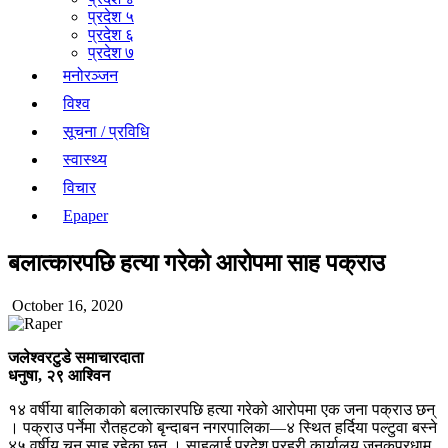
प्रदेश ५
प्रदेश ६
प्रदेश ७
मनोरञ्जन
विश्व
सूचना / प्रविधि
स्वास्थ्य
विचार
Epaper
बलात्कारपछि हत्या गरेको आरोपमा साह पक्राउ
October 16, 2020
जलेश्वरटुडे समाचारदाता
धनुषा, २९ आश्विन
१४ वर्षीया बालिकाको बलात्कारपछि हत्या गरेको आरोपमा एक जना पक्राउ छन्
। पक्राउ पर्नेमा रौतहटको बृन्दाबन नगरपालिका—४ स्थित हर्दिया पल्टुवा बस्ने
४५ वर्षीय चुनु साह रहेका छन् । साहलाई प्रदेश प्रहरी कार्यालय जनकपुरधाम