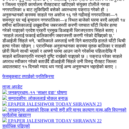
र जिल्ला प्रहरी कार्यालय रौतहटबाट खटिएको संयुक्त टोलीले गरुडा
नगरपालिका ४ बाट लुकिछिपी बसेको अवस्थामा पक्राउ गरेको हो ।
अनुसन्धानको क्रममा साहले गत असोज १६ गते गढीमाई नगरपालिका—१
समनपुर घर भई बृन्दावन नगरपालिका—४ स्थित बाजेको घरमा बस्दै आएकी १४
वर्षीया बालिकालाई उखुबारीमा जबरजस्ती करणी पश्चात घाँटी थिचेर हत्या
गरेको पाइएको प्रदेश प्रहरी प्रमुख डिआइजी धिरजप्रताप सिंहले बताए ।
‘साहले ललाई फकाई बालिकासँग जबरजस्ती करणी गरेको देखिएको छ,’
डीआईजी सिंहले भने, ‘बालिकाले अरुलाई भनी दिने बताएपछि हातले घाँटी थिची
हत्या गरेका रहेछन् । प्रारम्भिक अनुसन्धानका क्रममा मृतक बालिका र साहकी
छोरी मिल्ने साथी भएको र आफ्नो घरमा आउन जाने गरेकोमा पहिलादेखि नै
साहले बालिकाप्रति नराम्रो दृष्टि राखेको पाइएको छ । पक्राउ परेका साहले
अपराध स्वीकार गरेको बताउँदै डीआईजी सिंहले उनी विरुद्व रौतहट जिल्ला
अदालतबाट १५ दिनको म्याद थप गराई अन्य अनुसन्धान भइरहेको बताए ।
फेसबुकबाट तपाईको प्रतिक्रिया
ताजा अपडेट
जनकपुरधाम–११ ‘साक्षर वडा’ घोषणा
सम्पादकीयः लोकललाई भोकल बनाऊ
EPAPER JALESHWOR TODAY SHRAWAN 23
जनकपुरमा आशाको दिपक बन्यो श्री हरि मानव कल्याण मञ्च,अति विपन्नको
घरदैलोमा खाद्यान्न
EPAPER JALESHWOR TODAY SHRAWAN 22
सर्वाधिक पढिएको