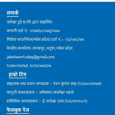
सम्पर्क
जलेश्वर टुडे प्रा.लि. द्वारा सञ्चालित
कम्पनी दर्ता नं.- २२७१६०/०७६्/०७७
मिडिया काउन्सिल(मधेस प्रदेश) दर्ता नं.— १३/०७८/७९
केन्द्रीय कार्यालय: जनकपुर, धनुषा, मधेश प्रदेश
jaleshwortoday@gmail.com
९८४४०२७९७१, ९८२४८७७६२७
हाम्रो टिम
सञ्चालक तथा प्रधान सम्पादक :- पवन कुमार साह (९८४४०२७९७१)
कानुनी सल्लाहकार :- अधिबक्ता कालेश्वर महतो
प्राविधिक सल्लाहकार :- ई. चन्देश्वर दास (९८६०१५५०८९)
फेसबुक पेज