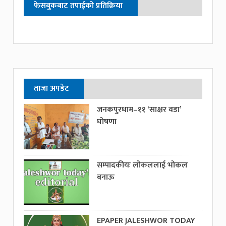
फेसबुकबाट तपाईको प्रतिक्रिया
ताजा अपडेट
जनकपुरधाम–११ ‘साक्षर वडा’
घोषणा
सम्पादकीयः लोकललाई भोकल
बनाऊ
EPAPER JALESHWOR TODAY