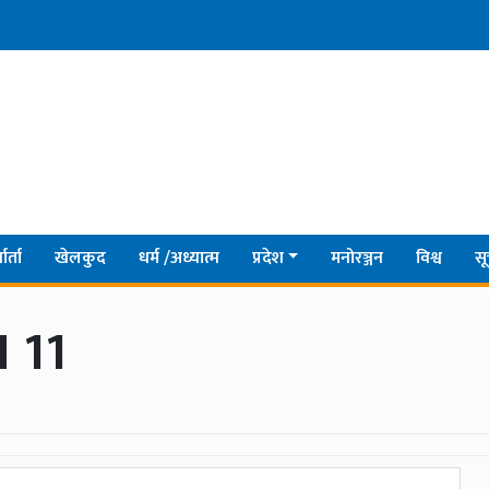
ार्ता
खेलकुद
धर्म /अध्यात्म
प्रदेश
मनोरञ्जन
विश्व
सू
 11