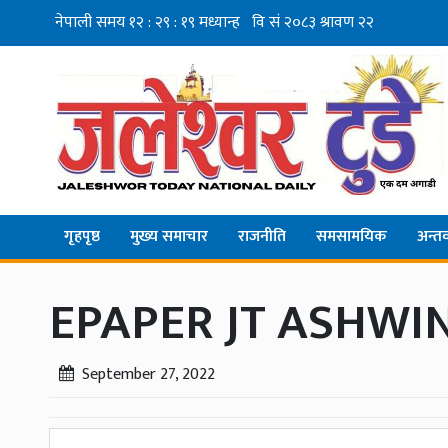
गृहपृष्ठ
मुख्य समाचार
राजनीति
समसामयिक
अन्तर्व
EPAPER JT ASHWIN
September 27, 2022