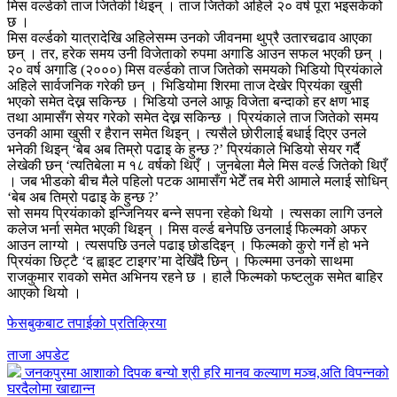
मिस वर्ल्डको ताज जितेकी थिइन् । ताज जितेको अहिले २० वर्ष पूरा भइसकेको
छ ।
मिस वर्ल्डको यात्रादेखि अहिलेसम्म उनको जीवनमा थुप्रै उतारचढाव आएका
छन् । तर, हरेक समय उनी विजेताको रुपमा अगाडि आउन सफल भएकी छन् ।
२० वर्ष अगाडि (२०००) मिस वर्ल्डको ताज जितेको समयको भिडियो प्रियंकाले
अहिले सार्वजनिक गरेकी छन् । भिडियोमा शिरमा ताज देखेर प्रियंका खुसी
भएको समेत देख्न सकिन्छ । भिडियो उनले आफू विजेता बन्दाको हर क्षण भाइ
तथा आमासँग सेयर गरेको समेत देख्न सकिन्छ । प्रियंकाले ताज जितेको समय
उनकी आमा खुसी र हैरान समेत थिइन् । त्यसैले छोरीलाई बधाई दिएर उनले
भनेकी थिइन् ‘बेब अब तिम्रो पढाइ के हुन्छ ?’ प्रियंकाले भिडियो सेयर गर्दै
लेखेकी छन् ‘त्यतिबेला म १८ वर्षको थिएँ । जुनबेला मैले मिस वर्ल्ड जितेको थिएँ
। जब भीडको बीच मैले पहिलो पटक आमासँग भेटेँ तब मेरी आमाले मलाई सोधिन्
‘बेब अब तिम्रो पढाइ के हुन्छ ?’
सो समय प्रियंकाको इन्जिनियर बन्ने सपना रहेको थियो । त्यसका लागि उनले
कलेज भर्ना समेत भएकी थिइन् । मिस वर्ल्ड बनेपछि उनलाई फिल्मको अफर
आउन लाग्यो । त्यसपछि उनले पढाइ छोडदिइन् । फिल्मको कुरो गर्ने हो भने
प्रियंका छिट्टै ‘द ह्वाइट टाइगर’मा देखिँदै छिन् । फिल्ममा उनको साथमा
राजकुमार रावको समेत अभिनय रहने छ । हालै फिल्मको फष्टलुक समेत बाहिर
आएको थियो ।
फेसबुकबाट तपाईको प्रतिक्रिया
ताजा अपडेट
जनकपुरमा आशाको दिपक बन्यो श्री हरि मानव कल्याण मञ्च,अति विपन्नको
घरदैलोमा खाद्यान्न