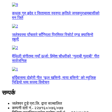
कथक गुरु हृदेव र सितामाता स्वरुपा कृतिले जनकपुरधामबासीको
मन जिते
जलेश्वरमा पाँचतारे साँग्रिला प्रिमियर रिसोर्ट एण्ड क्यासिनो
खुल्दै
मैथिली संगीतमा नयाँ ऊर्जा: हिमेश चौधरीको ‘गुलाबी गुलाबी’ गीत
सार्वजनिक
बर्दिबासमा दोहोरी गीत ‘फूल खसिगो, माया बसिगो’ को म्युजिक
भिडियो भव्य रूपमा विमोचन
सम्पर्क
जलेश्वर टुडे प्रा.लि. द्वारा सञ्चालित
कम्पनी दर्ता नं.- २२७१६०/०७६्/०७७