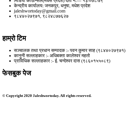
मिडिया काउन्सिल(मधेस प्रदेश) दर्ता नं.— १३/०७८/७९
केन्द्रीय कार्यालय: जनकपुर, धनुषा, मधेश प्रदेश
jaleshwortoday@gmail.com
९८४४०२७९७१, ९८२४८७७६२७
हाम्रो टिम
सञ्चालक तथा प्रधान सम्पादक :- पवन कुमार साह (९८४४०२७९७१)
कानुनी सल्लाहकार :- अधिबक्ता कालेश्वर महतो
प्राविधिक सल्लाहकार :- ई. चन्देश्वर दास (९८६०१५५०८९)
फेसबुक पेज
© Copyright 2020 Jaleshwortoday. All rights reserved.
सस्तो नभई भरपर्दाे वेबसाईट बनाउन सम्पर्क : ९८०१०३५९०५