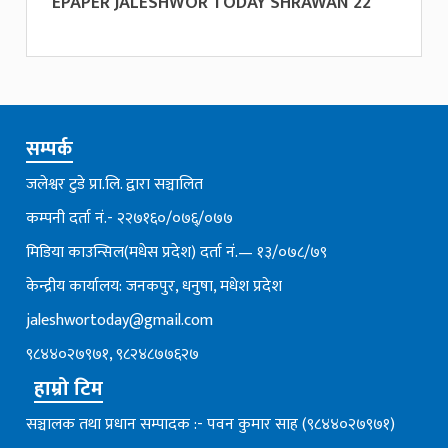
EPAPER JALESHWOR TODAY SHRAWAN 22
सम्पर्क
जलेश्वर टुडे प्रा.लि. द्वारा सञ्चालित
कम्पनी दर्ता नं.- २२७१६०/०७६्/०७७
मिडिया काउन्सिल(मधेस प्रदेश) दर्ता नं.— १३/०७८/७९
केन्द्रीय कार्यालय: जनकपुर, धनुषा, मधेश प्रदेश
jaleshwortoday@gmail.com
९८४४०२७९७१, ९८२४८७७६२७
हाम्रो टिम
सञ्चालक तथा प्रधान सम्पादक :- पवन कुमार साह (९८४४०२७९७१)