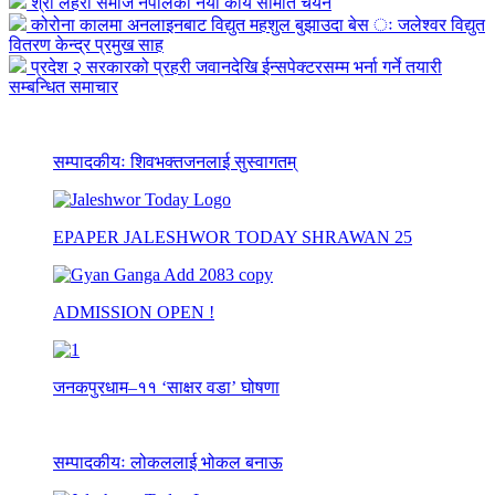
श्री लहेरी समाज नेपालको नयां कार्य समिति चयन
कोरोना कालमा अनलाइनबाट विद्युत महशुल बुझाउदा बेस ः जलेश्वर विद्युत
वितरण केन्द्र प्रमुख साह
प्रदेश २ सरकारको प्रहरी जवानदेखि ईन्सपेक्टरसम्म भर्ना गर्ने तयारी
सम्बन्धित समाचार
सम्पादकीयः शिवभक्तजनलाई सुस्वागतम्
EPAPER JALESHWOR TODAY SHRAWAN 25
ADMISSION OPEN !
जनकपुरधाम–११ ‘साक्षर वडा’ घोषणा
सम्पादकीयः लोकललाई भोकल बनाऊ