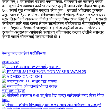
परेका छन् । महोत्तरीको गौशाला नगरपालिका, रामनगरस्थित सशस्त्र प्रहरी
बल, सुरक्षा बेस क्याम्पमा कार्यरत सशस्त्र प्रहरी जवान उमेश चौहान १७ हजार
६०० रुपैयाँ घुस रकमसहित पक्राउ परेका हुन् । उनलाई अख्तियार दुरुपयोग
अनुसन्धान क्षेत्रिय कार्यालय बर्दिबासको टोलिले सेवाग्राहीबाट १७ हजार ६००
घुसर लिइसकेको अवस्थामा निगौल चोकबाट नियन्त्रणमा लिएको हो । घरायसी
प्रयोगका लागि काठ दाउरा लैजान सहजीकरण गरिदिएवापत सेवाग्राहीसँग घुस
रकम लिएको अख्तियारले जनाएको छ । गोप्य उजुरीको आधारमा अख्तियार
दुरुपयोग अनुसन्धान आयोगको कार्यालय बर्दिवासबाट खटेको टोलीले सशस्त्र
प्रहरी जवान चौहानलाई पक्राउ गरेको हो ।
फेसबुकबाट तपाईको प्रतिक्रिया
ताजा अपडेट
सम्पादकीयः शिवभक्तजनलाई सुस्वागतम्
EPAPER JALESHWOR TODAY SHRAWAN 25
ADMISSION OPEN !
जनकपुरधाम–११ ‘साक्षर वडा’ घोषणा
सम्पादकीयः लोकललाई भोकल बनाऊ
सर्वाधिक पढिएको
भेटेरिनरी अस्पताल तथा पशु सेवा विज्ञ केन्द्र्र जलेश्वरले मनाए विश्व रेविज
दिवस
नेपालमा कोरोना विरुद्धको २ करोड ५० लाख खोप नोभेम्बरसम्म आइपुग्ने