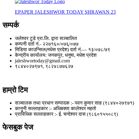
EPAPER JALESHWOR TODAY SHRAWAN 23
सम्पर्क
जलेश्वर टुडे प्रा.लि. द्वारा सञ्चालित
कम्पनी दर्ता नं.- २२७१६०/०७६्/०७७
मिडिया काउन्सिल(मधेस प्रदेश) दर्ता नं.— १३/०७८/७९
केन्द्रीय कार्यालय: जनकपुर, धनुषा, मधेश प्रदेश
jaleshwortoday@gmail.com
९८४४०२७९७१, ९८२४८७७६२७
हाम्रो टिम
सञ्चालक तथा प्रधान सम्पादक :- पवन कुमार साह (९८४४०२७९७१)
कानुनी सल्लाहकार :- अधिबक्ता कालेश्वर महतो
प्राविधिक सल्लाहकार :- ई. चन्देश्वर दास (९८६०१५५०८९)
फेसबुक पेज