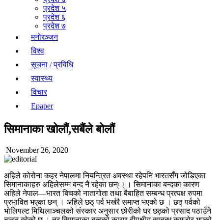
प्रदेश ५
प्रदेश ६
प्रदेश ७
मनोरञ्जन
विश्व
सूचना / प्रविधि
स्वास्थ्य
विचार
Epaper
सिमानाका खोलौं,सबैंले बोलौंं
November 26, 2020
अहिले कोरोना कहर नेपालमा नियन्त्रित अवस्था रहेपनि भारतसँग जोडिएका
सिमानाकाहरु अहिलेसम्म बन्द नै रहेका छन्् । सिमानाका बन्दका कारण
अहिले नेपाल—भारत बिचको नातागोता तथा बैबाहित सम्बन्ध प्रत्यक्ष रुपमा
प्रभावित भएका छन् । अहिले छठ् पर्व भर्खरै समाप्त भएको छ । छठ् पर्वको
भोलिपल्ट मिथिलाञ्चलको संस्कार अनुसार छोरीको घर छठ्को प्रसाद पठाउँने
चलन रहेको छ । तर सिमानाका बन्दको कारण द्वीपक्षीय सम्बन्ध कमजोर भएको