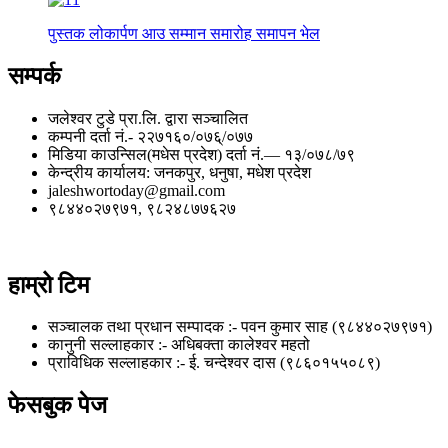
पुस्तक लोकार्पण आउ सम्मान समारोह समापन भेल
सम्पर्क
जलेश्वर टुडे प्रा.लि. द्वारा सञ्चालित
कम्पनी दर्ता नं.- २२७१६०/०७६्/०७७
मिडिया काउन्सिल(मधेस प्रदेश) दर्ता नं.— १३/०७८/७९
केन्द्रीय कार्यालय: जनकपुर, धनुषा, मधेश प्रदेश
jaleshwortoday@gmail.com
९८४४०२७९७१, ९८२४८७७६२७
हाम्रो टिम
सञ्चालक तथा प्रधान सम्पादक :- पवन कुमार साह (९८४४०२७९७१)
कानुनी सल्लाहकार :- अधिबक्ता कालेश्वर महतो
प्राविधिक सल्लाहकार :- ई. चन्देश्वर दास (९८६०१५५०८९)
फेसबुक पेज