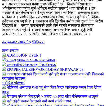
छ । यसबाट जनताको मनमा क्रोध देखिएको छ । किनभने सिमानाका
अहिलेसम्म बन्द गर्नुको कुनै औचित्य नरहेको सबैलाई थाहा रहेको छ । तर
सरकारले अहिलेसम्म यसबारे चुप्प रहेको कारण नागरिकमा अन्तरद्वन्द्व देखिन
थालेको छ । साथै अहिले परम्परागत रुपमा नेपाल भारतमा हुने गरेको बिहेबारी
पूर्णरुपमा ठप्प भएको छ । यसकारण पनि द्विपक्षीय क्रोध तथा राजनैतिक विरोध
देखिएको छ । यसको समाधानको लागि तीनै तहको सरकारले सिमानाका
खोलाउँन पहल गर्नुपर्छ । साथै यतिबेला अन्य नागरिक समाज,बुद्धिजिबी
,पत्रकार लगायत अन्य सरोकारबालाले यस बारे बोल्न आवश्यक छ ।
फेसबुकबाट तपाईको प्रतिक्रिया
ताजा अपडेट
ADMISSION OPEN !
जनकपुरधाम–११ ‘साक्षर वडा’ घोषणा
सम्पादकीयः लोकललाई भोकल बनाऊ
EPAPER JALESHWOR TODAY SHRAWAN 23
जनकपुरमा आशाको दिपक बन्यो श्री हरि मानव कल्याण मञ्च,अति विपन्नको
घरदैलोमा खाद्यान्न
सर्वाधिक पढिएको
भेटेरिनरी अस्पताल तथा पशु सेवा विज्ञ केन्द्र्र जलेश्वरले मनाए विश्व रेविज
दिवस
नेपालमा कोरोना विरुद्धको २ करोड ५० लाख खोप नोभेम्बरसम्म आइपुग्ने
श्री लहेरी समाज नेपालको नयां कार्य समिति चयन
कोरोना कालमा अनलाइनबाट विद्युत महशुल बुझाउदा बेस ः जलेश्वर विद्युत