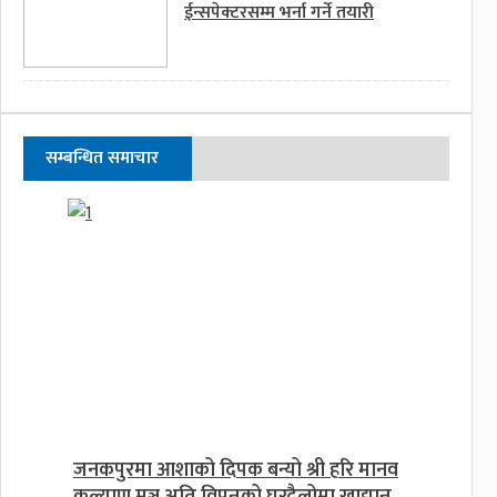
ईन्सपेक्टरसम्म भर्ना गर्ने तयारी
सम्बन्धित समाचार
जनकपुरमा आशाको दिपक बन्यो श्री हरि मानव
कल्याण मञ्च,अति विपन्नको घरदैलोमा खाद्यान्न