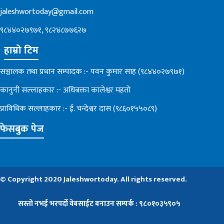
jaleshwortoday@gmail.com
९८४४०२७९७१, ९८२४८७७६२७
हाम्रो टिम
सञ्चालक तथा प्रधान सम्पादक :- पवन कुमार साह (९८४४०२७९७१)
कानुनी सल्लाहकार :- अधिबक्ता कालेश्वर महतो
प्राविधिक सल्लाहकार :- ई. चन्देश्वर दास (९८६०१५५०८९)
फेसबुक पेज
© Copyright 2020 Jaleshwortoday. All rights reserved.
सस्तो नभई भरपर्दाे वेबसाईट बनाउन सम्पर्क : ९८०१०३५९०५