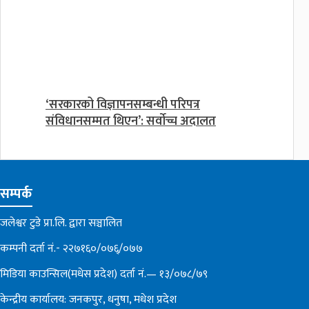
‘सरकारको विज्ञापनसम्बन्धी परिपत्र
संविधानसम्मत थिएन’: सर्वाेच्च अदालत
सम्पर्क
जलेश्वर टुडे प्रा.लि. द्वारा सञ्चालित
कम्पनी दर्ता नं.- २२७१६०/०७६्/०७७
मिडिया काउन्सिल(मधेस प्रदेश) दर्ता नं.— १३/०७८/७९
केन्द्रीय कार्यालय: जनकपुर, धनुषा, मधेश प्रदेश