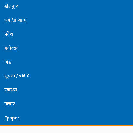
खेलकुद
धर्म /अध्यात्म
प्रदेश
मनोरञ्जन
विश्व
सूचना / प्रविधि
स्वास्थ्य
विचार
Epaper