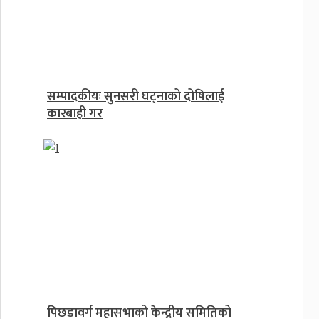
सम्पादकीयः सुनसरी घट्नाको दोषिलाई
कारबाही गर
पिछडावर्ग महासभाको केन्द्रीय समितिको