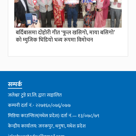
बर्दिबासमा दोहोरी गीत ‘फूल खसिगो, माया बसिगो’
को म्युजिक भिडियो भव्य रूपमा विमोचन
सम्पर्क
जलेश्वर टुडे प्रा.लि. द्वारा सञ्चालित
कम्पनी दर्ता नं.- २२७१६०/०७६्/०७७
मिडिया काउन्सिल(मधेस प्रदेश) दर्ता नं.— १३/०७८/७९
केन्द्रीय कार्यालय: जनकपुर, धनुषा, मधेश प्रदेश